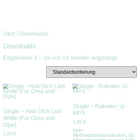
Start
/ Downloads
Downloads
Ergebnisse 1 – 16 von 51 werden angezeigt
Single – Raketen 🚀-
Single – Hab Dich Lieb
MP3
Welle (Für Oma und
1,99
€
Opa)
Kein
1,99
€
Mehrwertsteuerausweis, da