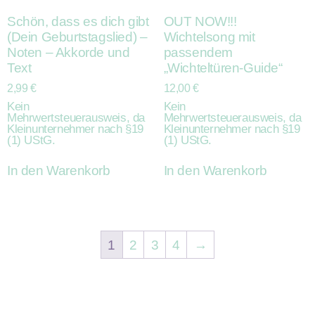
Schön, dass es dich gibt
OUT NOW!!!
(Dein Geburtstagslied) –
Wichtelsong mit
Noten – Akkorde und
passendem
Text
„Wichteltüren-Guide“
2,99
€
12,00
€
Kein
Kein
Mehrwertsteuerausweis, da
Mehrwertsteuerausweis, da
Kleinunternehmer nach §19
Kleinunternehmer nach §19
(1) UStG.
(1) UStG.
In den Warenkorb
In den Warenkorb
1
2
3
4
→