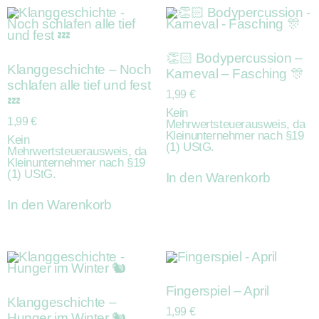
👏🏻 Bodypercussion –
Klanggeschichte – Noch
Karneval – Fasching 🎊
schlafen alle tief und fest
1,99
€
💤
Kein
1,99
€
Mehrwertsteuerausweis, da
Kleinunternehmer nach §19
Kein
(1) UStG.
Mehrwertsteuerausweis, da
Kleinunternehmer nach §19
(1) UStG.
In den Warenkorb
In den Warenkorb
Fingerspiel – April
Klanggeschichte –
1,99
€
Hunger im Winter 🐿️