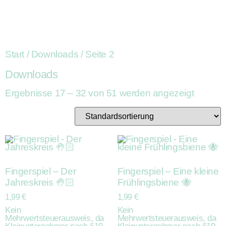
Start
/
Downloads
/ Seite 2
Downloads
Ergebnisse 17 – 32 von 51 werden angezeigt
Fingerspiel – Der
Fingerspiel – Eine kleine
Jahreskreis 🤚🏻
Frühlingsbiene 🐝
1,99
€
1,99
€
Kein
Kein
Mehrwertsteuerausweis, da
Mehrwertsteuerausweis, da