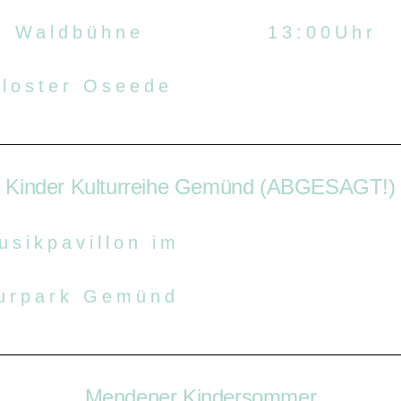
Waldbühne
13:00Uhr
loster Oseede
Kinder Kulturreihe Gemünd (ABGESAGT!)
usikpavillon im
urpark Gemünd
Mendener Kindersommer