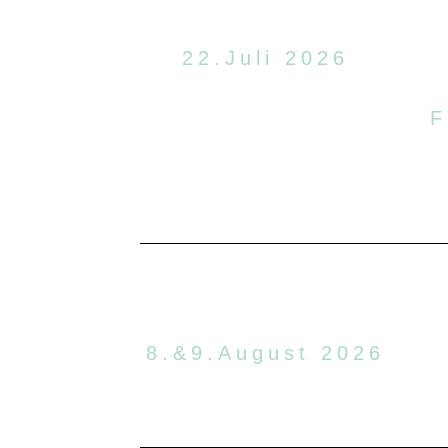
22.Juli 2026
F
8.&9.August 2026