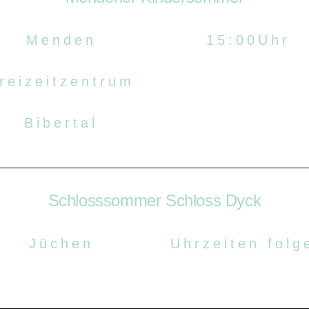
Menden
15:00Uhr
reizeitzentrum
Bibertal
Schlosssommer Schloss Dyck
Jüchen
Uhrzeiten folg