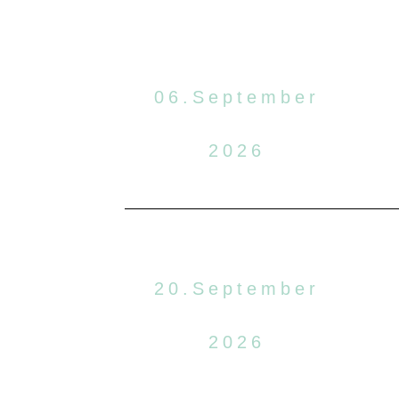
06.September
2026
20.September
2026