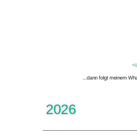
Auftritte
Buchung
R
Auf
Kist
📲
...dann folgt meinem Wh
2026