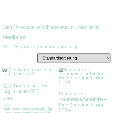
Start
/ Produkte verschlagwortet mit „Meditation“
Meditation
Alle 2 Ergebnisse werden angezeigt
👏🏻 Traumreise – Ein
Tag in Indien 🧘🏼‍♀️
Sommerliche
1,99
€
Traumreise für Kinder –
Eine Strandmeditation
Kein
Mehrwertsteuerausweis, da
🧘🏼‍♀️☀️