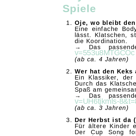
Spiele
Oje, wo bleibt de
Eine einfache Bod
lässt. Klatschen,
die Koordination.
→ Das passend
v=553u8MTGCOc
(ab ca. 4 Jahren)
Wer hat den Keks 
Ein Klassiker, der
Durch das Klatsche
Spaß am gemeinsam
→ Das passend
v=UH6tjkmls-8&t=
(ab ca. 3 Jahren)
Der Herbst ist da
Für ältere Kinder 
Der Cup Song for