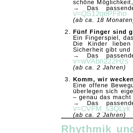
schöne Möglichkeit,
→ Das passend
v=QS12qePFiho
(ab ca. 18 Monaten
Fünf Finger sind g
Ein Fingerspiel, da
Die Kinder lieben
Sicherheit gibt und
→ Das passend
v=wVAbn222Hzs
(ab ca. 2 Jahren)
Komm, wir wecken 
Eine offene Bewegu
überlegen sich ei
– genau das macht 
→ Das passend
v=CVFM_s3QLyk
(ab ca. 2 Jahren)
Rhythmik un