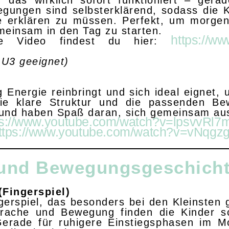
, das wirklich sofort funktioniert – ger
egungen sind selbsterklärend, sodass die 
e erklären zu müssen. Perfekt, um morge
einsam in den Tag zu starten.
https://w
e Video findest du hier:
 U3 geeignet)
ig Energie reinbringt und sich ideal eignet
die klare Struktur und die passenden 
n und haben Spaß daran, sich gemeinsam a
ps://www.youtube.com/watch?v=lpsvvRl7
ttps://www.youtube.com/watch?v=vNqgz
 und Bewegungsgeschich
Fingerspiel)
ngerspiel, das besonders bei den Kleinsten
rache und Bewegung finden die Kinder sc
erade für ruhigere Einstiegsphasen im Mo