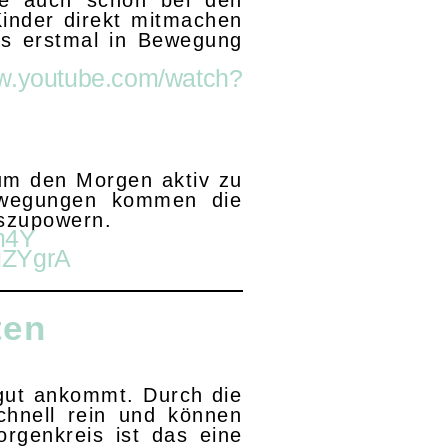
ade auch schon bei den
Kinder direkt mitmachen
ns erstmal in Bewegung
ww.youtube.com/watch?
, um den Morgen aktiv zu
Bewegungen kommen die
uszupowern.
m4Y
gZYgrA
ten
 gut ankommt. Durch die
hnell rein und können
rgenkreis ist das eine