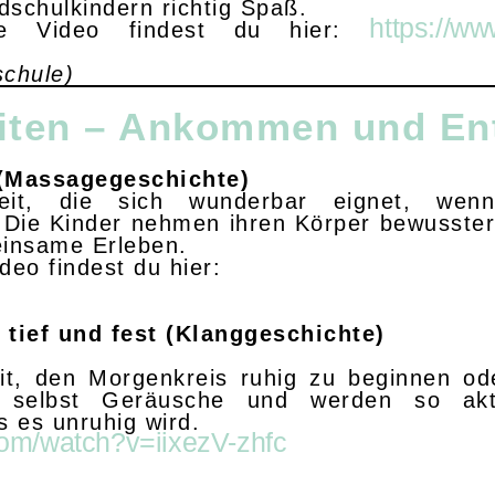
dschulkindern richtig Spaß.
https://w
e Video findest du hier:
schule)
eiten – Ankommen und E
 (Massagegeschichte)
heit, die sich wunderbar eignet, we
 Die Kinder nehmen ihren Körper bewusster
insame Erleben.
eo findest du hier:
 tief und fest (Klanggeschichte)
it, den Morgenkreis ruhig zu beginnen od
 selbst Geräusche und werden so akt
 es unruhig wird.
com/watch?v=iixezV-zhfc