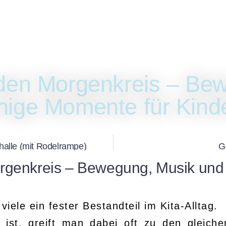
appel-Shop
Youtube
Kisten-Blog
Veranstalt
tritte
Buchung
Rappel-Shop
Yout
en-Blog
Veranstalter-Kit
Geschenke-K
 den Morgenkreis – Be
hige Momente für Kind
alle (mit Rodelrampe)
G
orgenkreis – Bewegung, Musik und
viele ein fester Bestandteil im Kita-Alltag.
ist, greift man dabei oft zu den gleiche