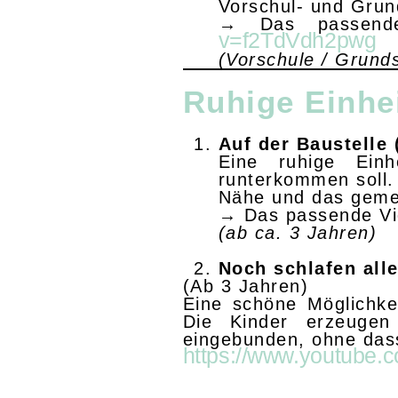
Vorschul- und Grun
→ Das passend
v=f2TdVdh2pwg
(Vorschule / Grund
Ruhige Einh
Auf der Baustelle
Eine ruhige Ein
runterkommen soll.
Nähe und das geme
→ Das passende Vid
(ab ca. 3 Jahren)
Noch schlafen alle
(Ab 3 Jahren)
Eine schöne Möglichke
Die Kinder erzeugen
eingebunden, ohne dass
https://www.youtube.