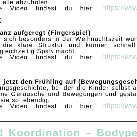
 alle abzuholen.
https://w
e Video findest du hier:
)
anz aufgeregt (Fingerspiel)
s sich besonders in der Weihnachtszeit wun
 die klare Struktur und können schnel
 gleichzeitig Spaß macht.
https://w
e Video findest du hier:
jetzt den Frühling auf (Bewegungsgesch
ngsgeschichte, bei der die Kinder selbst a
gene Geräusche und Bewegungen und gestal
sie so lebendig.
https://w
e Video findest du hier:
d Koordination – Bodype