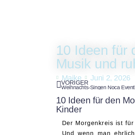
Auftritte
Buchung
R
Auf
Kist
10 Ideen für
Musik und ru
Maike
Juni 2, 2026
VORIGER
Weihnachts-Singen Noca Eventh
10 Ideen für den M
Kinder
Der Morgenkreis ist für 
Und wenn man ehrlich 