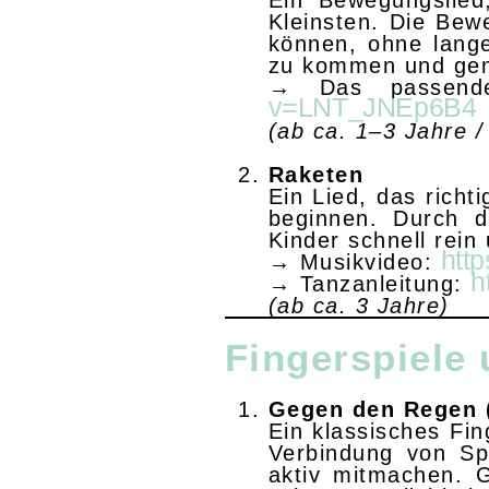
Ein Bewegungslied
Kleinsten. Die Bew
können, ohne lang
zu kommen und gem
→ Das passend
v=LNT_JNEp6B4
(ab ca. 1–3 Jahre /
Raketen
Ein Lied, das richt
beginnen. Durch 
Kinder schnell rei
htt
→ Musikvideo:
h
→ Tanzanleitung:
(ab ca. 3 Jahre)
Fingerspiele
Gegen den Regen (
Ein klassisches Fi
Verbindung von Sp
aktiv mitmachen. G