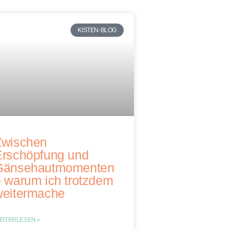
KISTEN-BLOG
Zwischen
Erschöpfung und
Gänsehautmomenten
 warum ich trotzdem
weitermache
EITERLESEN »