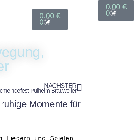
0,00
€
er-Kit
Geschenke-Kiste
0
ube
0,00
€
0
iste
wegung,
er
NÄCHSTER
emeindefest Pulheim Brauweiler
 ruhige Momente für
n Liedern und Spielen.