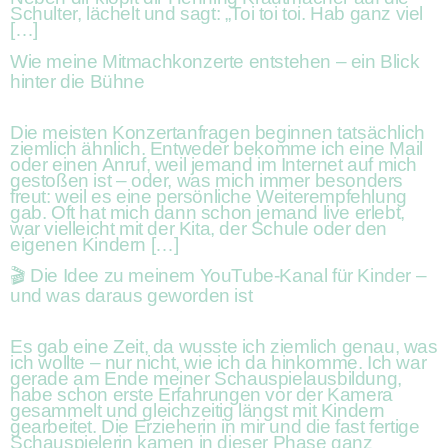
Schulter, lächelt und sagt: „Toi toi toi. Hab ganz viel
[…]
Wie meine Mitmachkonzerte entstehen – ein Blick
hinter die Bühne
Die meisten Konzertanfragen beginnen tatsächlich
ziemlich ähnlich. Entweder bekomme ich eine Mail
oder einen Anruf, weil jemand im Internet auf mich
gestoßen ist – oder, was mich immer besonders
freut: weil es eine persönliche Weiterempfehlung
gab. Oft hat mich dann schon jemand live erlebt,
war vielleicht mit der Kita, der Schule oder den
eigenen Kindern […]
🎬 Die Idee zu meinem YouTube-Kanal für Kinder –
und was daraus geworden ist
Es gab eine Zeit, da wusste ich ziemlich genau, was
ich wollte – nur nicht, wie ich da hinkomme. Ich war
gerade am Ende meiner Schauspielausbildung,
habe schon erste Erfahrungen vor der Kamera
gesammelt und gleichzeitig längst mit Kindern
gearbeitet. Die Erzieherin in mir und die fast fertige
Schauspielerin kamen in dieser Phase ganz