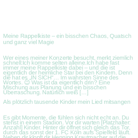
Meine Rappelkiste – ein bisschen Chaos, Quatsch
und ganz viel Magie
Wer eines meiner Konzerte besucht, merkt ziemlich
schnell:Ich komme selten alleine.Ich habe fast
immer meine Rappelkiste dabei – und die ist
eigentlich der heimliche Star bei den Kindern. Denn
die hat es „IN SICH“… Im wahrsten Sinne des
Wortes. 😉 Was ist da eigentlich drin? Eine
Mischung aus Planung und ein bisschen
Überraschung. Natürlich weiß […]
Als plötzlich tausende Kinder mein Lied mitsangen
Es gibt Momente, die fühlen sich nicht echt an. Du
stehst in einem Stadion. Vor dir warten [Platzhalter:
Anzahl] Kinder. Hinter dir öffnet sich gleich das Tor,
durch das sonst der 1. FC Köln aufs Spielfeld läuft.
Neben dir klopft dir Henning Krautmacher auf die