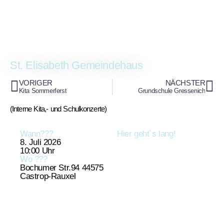
St. Elisabeth Gemeindehaus
VORIGER
NÄCHSTER
Kita Sommerferst
Grundschule Gressenich
(Interne Kita,- und Schulkonzerte)
Wann???
Hier geht´s lang!
8. Juli 2026
10:00 Uhr
Wo ???
Bochumer Str.94 44575
Castrop-Rauxel