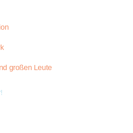
ion
rk
nd großen Leute
!