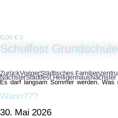
0,00
€
0
Schulfest Grundschu
Zurück
Voriger
Städtisches Familienzentrum
Nächster
Stadtfest Heiligenhaus
Nächster
Es darf langsam Sommer werden. Was m
Wann???
30. Mai 2026