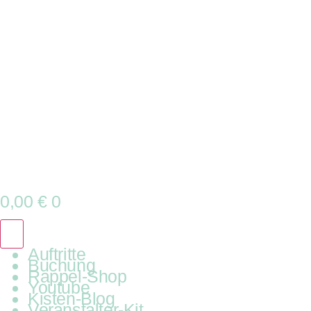
0,00
€
0
Auftritte
Buchung
Rappel-Shop
Youtube
Kisten-Blog
Veranstalter-Kit