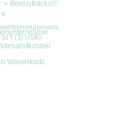
 + Bonustracks!!!
9
€
wertsteuerausweis,
leinunternehmer
 §19 (1) UStG.
Versandkosten
.
en Warenkorb