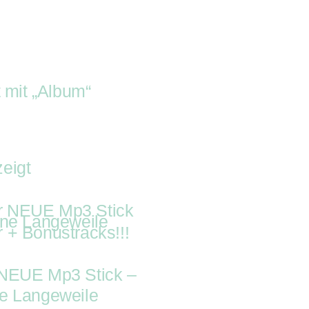
appel-Shop
Youtube
Kisten-Blog
Veranstalt
tritte
Buchung
Rappel-Shop
Yout
en-Blog
Veranstalter-Kit
Geschenke-K
 mit „Album“
eigt
NEUE Mp3 Stick –
e Langeweile