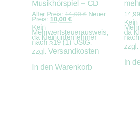
Musikhörspiel – CD
mehr
Alter Preis:
14,99
€
Neuer
14,9
Preis:
10,00
€
Kein
Kein
Mehr
Mehrwertsteuerausweis,
da K
da Kleinunternehmer
nach
nach §19 (1) UStG.
zzgl
Versandkosten
zzgl.
In d
In den Warenkorb