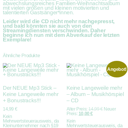
abwechslungsreiches Familien-Weihnachtsalbum
mit vielen großen und kleinen motivierten und
talentierten Gastsänger*innen.
Leider wird die CD nicht mehr nachgepresst,
und bald könnten sie auch von den
Streamingdiensten verschwinden. Daher
beginne ich nun mit dem Abverkauf der letzten
Exemplare!
Ähnliche Produkte
Angebot!
Der NEUE Mp3 Stick –
Keine Langeweile mehr
Keine Langeweile mehr
– Album – Musikhörspiel
+ Bonustracks!!!
– CD
14,99
€
Alter Preis:
14,99
€
Neuer
Preis:
10,00
€
Kein
Mehrwertsteuerausweis, da
Kein
Kleinunternehmer nach §19
Mehrwertsteuerausweis, da