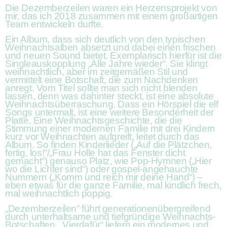
Die Dezemberzeilen waren ein Herzensprojekt von
mir, das ich 2018 zusammen mit einem großartigen
Team entwickeln durfte.
Ein Album, dass sich deutlich von den typischen
Weihnachtsalben absetzt und dabei einen frischen
und neuen Sound bietet. Exemplarisch hierfür ist die
Singleauskopplung „Alle Jahre wieder“. Sie klingt
weihnachtlich, aber im zeitgemäßen Stil und
vermittelt eine Botschaft, die zum Nachdenken
anregt. Vom Titel sollte man sich nicht blenden
lassen, denn was dahinter steckt, ist eine absolute
Weihnachtsüberraschung. Dass ein Hörspiel die elf
Songs untermalt, ist eine weitere Besonderheit der
Platte. Eine Weihnachtsgeschichte, die die
Stimmung einer modernen Familie mit drei Kindern
kurz vor Weihnachten aufgreift, leitet durch das
Album. So finden Kinderlieder („Auf die Plätzchen,
fertig, los!“/„Frau Holle hat das Fenster dicht
gemacht“) genauso Platz, wie Pop-Hymnen („Hier
wo die Lichter sind“) oder gospel-angehauchte
Nummern („Komm und reich mir deine Hand“) –
eben etwas für die ganze Familie, mal kindlich frech,
mal weihnachtlich poppig.
„Dezemberzeilen” führt generationenübergreifend
durch unterhaltsame und tiefgründige Weihnachts-
Botschaften. „Vierdafür“ liefern ein modernes und