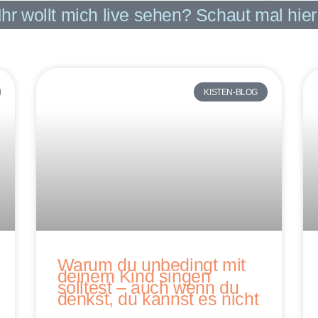
Ihr wollt mich live sehen? Schaut mal hier
KISTEN-BLOG
Warum du unbedingt mit
deinem Kind singen
solltest – auch wenn du
denkst, du kannst es nicht