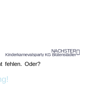
er-Kit
Geschenke-Kiste
ube
iste
NÄCHSTER
Kinderkarnevalsparty KG Blütenstädter
ht fehlen. Oder?
ng!