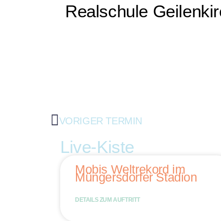
Realschule Geilenki
VORIGER TERMIN
Live-Kiste
Mobis Weltrekord im
Müngersdorfer Stadion
DETAILS ZUM AUFTRITT