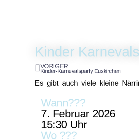
Auftritte
Buchung
R
Auf
Kist
Kinder Karnevals
VORIGER
Kinder-Karnevalsparty Euskirchen
Es gibt auch viele kleine När
Wann???
7. Februar 2026
15:30 Uhr
Wo ???