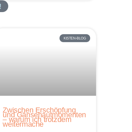
!
KISTEN-BLOG
Zwischen Erschöpfung
und Gänsehautmomenten
– warum ich trotzdem
weitermache