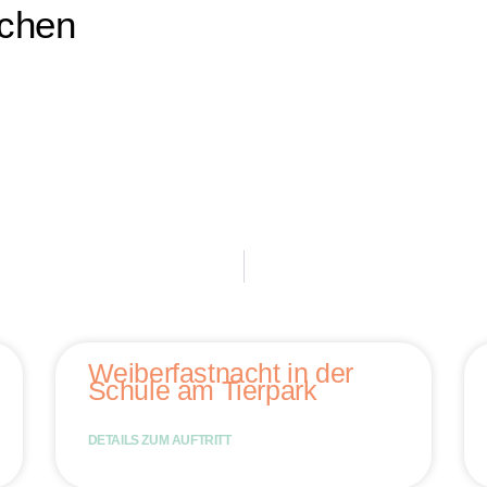
rchen
Weiberfastnacht in der
Schule am Tierpark
DETAILS ZUM AUFTRITT