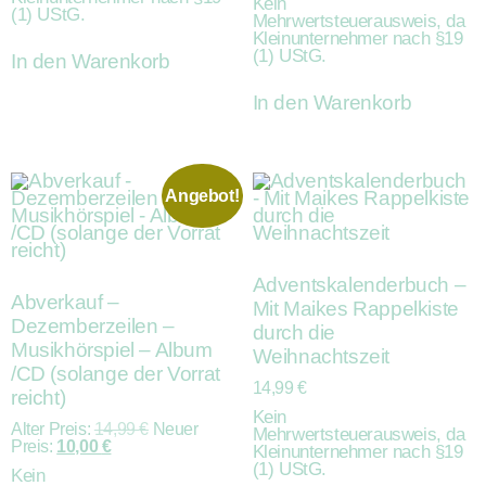
Kein
(1) UStG.
Mehrwertsteuerausweis, da
Kleinunternehmer nach §19
(1) UStG.
In den Warenkorb
In den Warenkorb
Angebot!
Adventskalenderbuch –
Abverkauf –
Mit Maikes Rappelkiste
Dezemberzeilen –
durch die
Musikhörspiel – Album
Weihnachtszeit
/CD (solange der Vorrat
14,99
€
reicht)
Kein
Alter Preis:
14,99
€
Neuer
Mehrwertsteuerausweis, da
Preis:
10,00
€
Kleinunternehmer nach §19
(1) UStG.
Kein