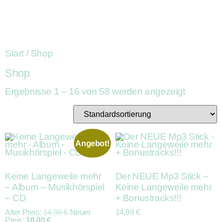
Start
/ Shop
Shop
Ergebnisse 1 – 16 von 58 werden angezeigt
Angebot!
Keine Langeweile mehr
Der NEUE Mp3 Stick –
– Album – Musikhörspiel
Keine Langeweile mehr
– CD
+ Bonustracks!!!
Alter Preis:
14,99
€
Neuer
14,99
€
Preis:
10,00
€