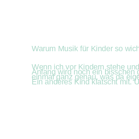
Auftritte
Buchung
R
Auf
Kist
Warum Musik für Kinder so wicht
Wenn ich vor Kindern stehe und 
Anfang wird noch ein bisschen 
einmal ganz genau, was da eige
Ein anderes Kind klatscht mit. U