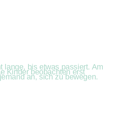
er-Kit
Geschenke-Kiste
ube
iste
t lange, bis etwas passiert. Am
he Kinder beobachten erst
 jemand an, sich zu bewegen.