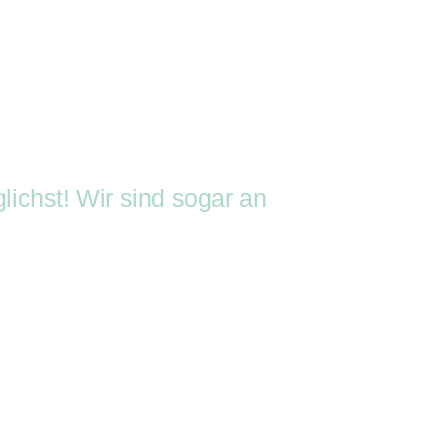
er-Kit
Geschenke-Kiste
ube
iste
ichst! Wir sind sogar an