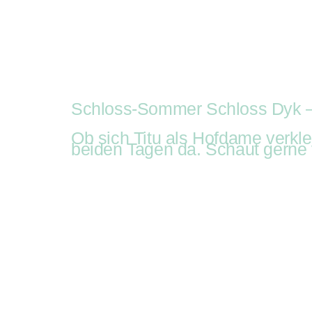
Auftritte
Buchung
R
Auf
Kist
Schloss-Sommer Schloss Dyk –
Ob sich Titu als Hofdame verkl
beiden Tagen da. Schaut gerne 