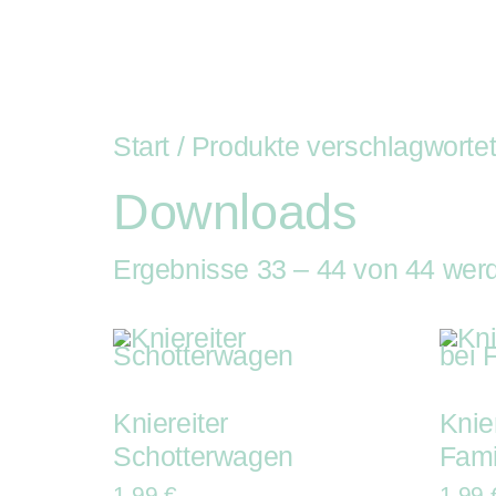
Auftritte
Buchung
R
Auf
Kist
Start
/
Produkte verschlagwortet
Downloads
Ergebnisse 33 – 44 von 44 wer
Kniereiter
Knie
Schotterwagen
Fami
1,99
€
1,99