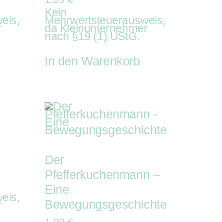
Kein
eis,
Mehrwertsteuerausweis,
r
da Kleinunternehmer
nach §19 (1) UStG.
In den Warenkorb
Der
Pfefferkuchenmann –
Eine
eis,
Bewegungsgeschichte
r
1,99
€