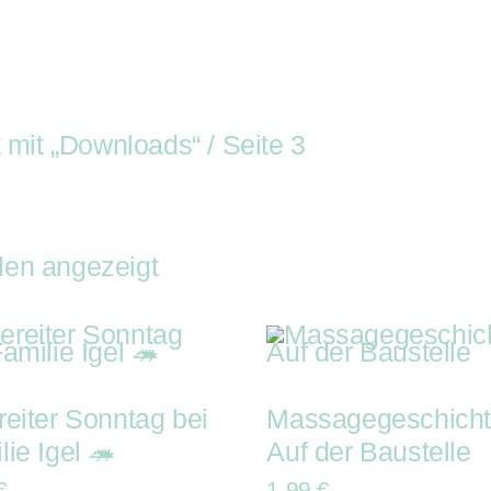
appel-Shop
Youtube
Kisten-Blog
Veranstalt
tritte
Buchung
Rappel-Shop
Yout
en-Blog
Veranstalter-Kit
Geschenke-K
 mit „Downloads“
/ Seite 3
den angezeigt
reiter Sonntag bei
Massagegeschicht
lie Igel 🦔
Auf der Baustelle
€
1,99
€