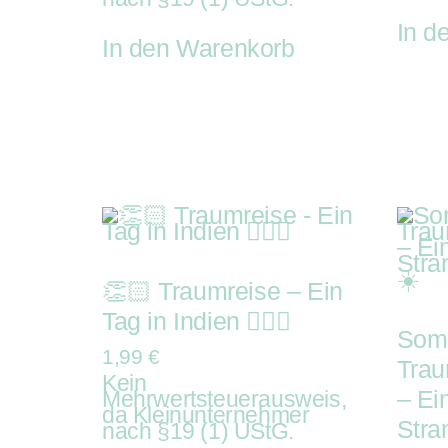
In d
In den Warenkorb
👏🏻 Traumreise – Ein
Tag in Indien 🧘🏼‍♀️
Som
1,99
€
Trau
Kein
– Ei
Mehrwertsteuerausweis,
da Kleinunternehmer
Stran
nach §19 (1) UStG.