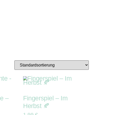
er-Kit
Geschenke-Kiste
ube
iste
e –
Fingerspiel – Im
Herbst 🍂
1,99
€