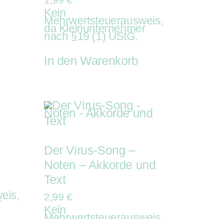
Kein
Mehrwertsteuerausweis,
da Kleinunternehmer
nach §19 (1) UStG.
In den Warenkorb
Der Virus-Song –
Noten – Akkorde und
Text
eis,
2,99
€
r
Kein
Mehrwertsteuerausweis,