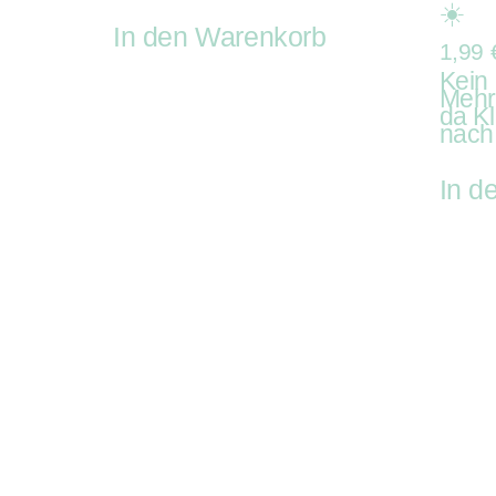
☀️
In den Warenkorb
1,99
Kein
Mehr
da K
nach
In d