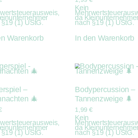
Kein
wertsteuerausweis,
Mehrwertsteuerausw
leinunternehmer
da Kleinunternehme
 §19 (1) UStG.
nach §19 (1) UStG.
en Warenkorb
In den Warenkorb
erspiel –
Bodypercussion –
nachten 🎄
Tannenzweige 🌲
€
1,99
€
Kein
wertsteuerausweis,
Mehrwertsteuerausw
leinunternehmer
da Kleinunternehme
 §19 (1) UStG.
nach §19 (1) UStG.