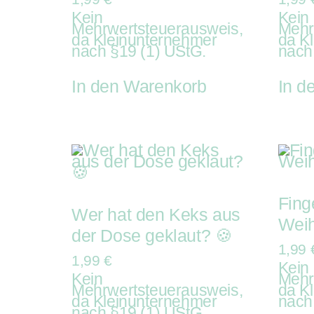
Kein
Kein
Mehrwertsteuerausweis,
Mehr
da Kleinunternehmer
da K
nach §19 (1) UStG.
nach
In den Warenkorb
In d
Fing
Wer hat den Keks aus
Weih
der Dose geklaut? 🍪
1,99
1,99
€
Kein
Kein
Mehr
Mehrwertsteuerausweis,
da K
da Kleinunternehmer
nach
nach §19 (1) UStG.