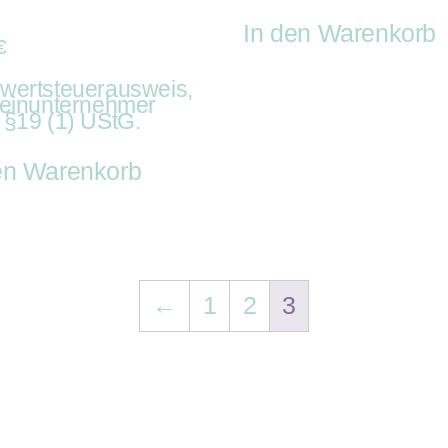
In den Warenkorb
€
wertsteuerausweis,
leinunternehmer
 §19 (1) UStG.
en Warenkorb
←
1
2
3