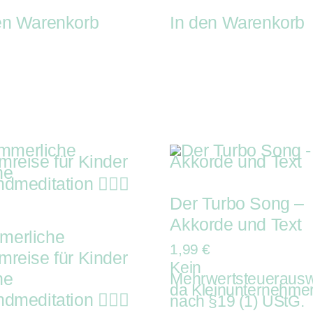
en Warenkorb
In den Warenkorb
Der Turbo Song –
Akkorde und Text
merliche
1,99
€
mreise für Kinder
Kein
ne
Mehrwertsteuerausw
da Kleinunternehme
dmeditation 🧘🏼‍♀️
nach §19 (1) UStG.