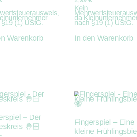
Kein
wertsteuerausweis,
Mehrwertsteuerausw
leinunternehmer
da Kleinunternehme
 §19 (1) UStG.
nach §19 (1) UStG.
en Warenkorb
In den Warenkorb
erspiel – Der
Fingerspiel – Eine
eskreis 🤚🏻
kleine Frühlingsbi