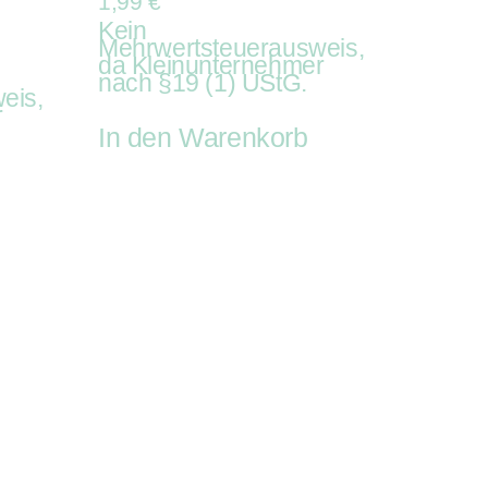
1,99
€
Kein
Mehrwertsteuerausweis,
da Kleinunternehmer
nach §19 (1) UStG.
eis,
r
In den Warenkorb