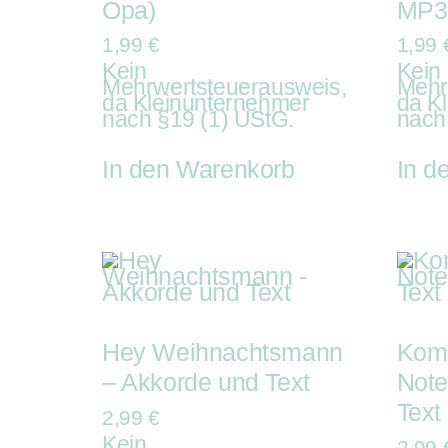
Opa)
MP3
1,99
€
1,99
Kein
Kein
Mehrwertsteuerausweis,
Mehr
da Kleinunternehmer
da K
nach §19 (1) UStG.
nach
In den Warenkorb
In d
Hey Weihnachtsmann
Komm
– Akkorde und Text
Note
Text
2,99
€
Kein
2,99