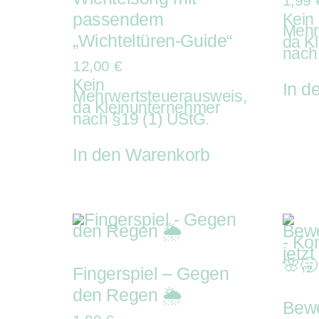
1,99
passendem
Kein
Mehr
„Wichteltüren-Guide“
da K
nach
12,00
€
Kein
In d
Mehrwertsteuerausweis,
da Kleinunternehmer
nach §19 (1) UStG.
In den Warenkorb
Fingerspiel – Gegen
den Regen 🌦️
Bew