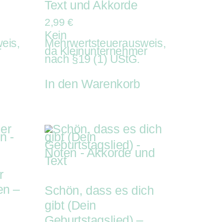
Text und Akkorde
2,99
€
Kein
eis,
Mehrwertsteuerausweis,
r
da Kleinunternehmer
nach §19 (1) UStG.
In den Warenkorb
r
en –
Schön, dass es dich
gibt (Dein
Geburtstagslied) –