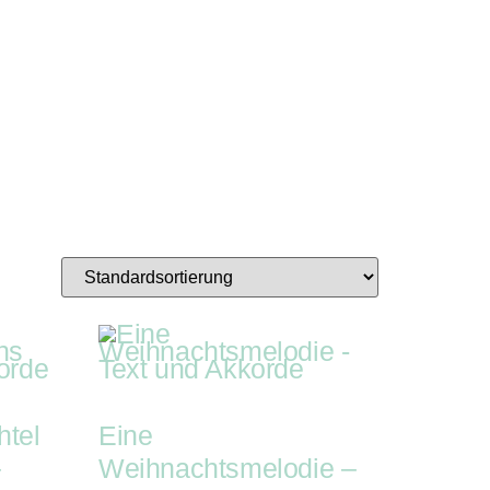
er-Kit
Geschenke-Kiste
ube
iste
htel
Eine
–
Weihnachtsmelodie –