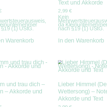
Text und Akkorde
€
2,99
€
Kein
wertsteuerausweis,
Mehrwertsteuerausw
leinunternehmer
da Kleinunternehme
 §19 (1) UStG.
nach §19 (1) UStG.
en Warenkorb
In den Warenkorb
 und trau dich –
Lieber Himmel (De
n – Akkorde und
Wettersong) – Not
Akkorde und Text
€
2,99
€