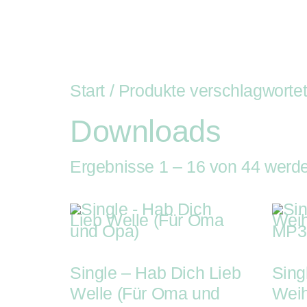
Auftritte
Buchung
R
Auf
Kist
Start
/ Produkte verschlagworte
Downloads
Ergebnisse 1 – 16 von 44 werd
Single – Hab Dich Lieb
Sing
Welle (Für Oma und
Wei