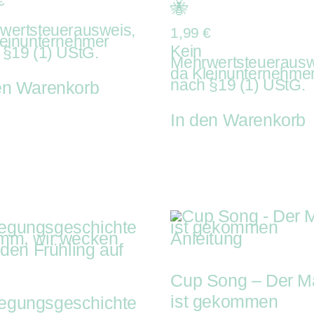
€
🐝
wertsteuerausweis,
1,99
€
leinunternehmer
Kein
 §19 (1) UStG.
Mehrwertsteuerausw
da Kleinunternehme
nach §19 (1) UStG.
en Warenkorb
In den Warenkorb
Cup Song – Der M
ist gekommen
egungsgeschichte