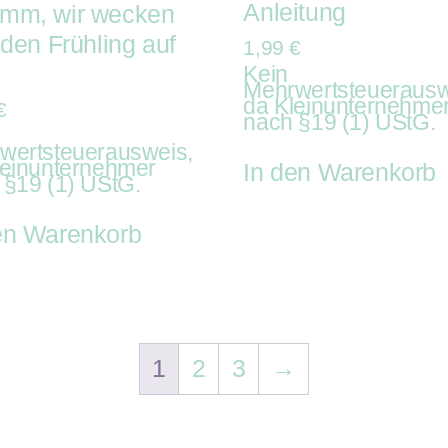
Anleitung
mm, wir wecken
t den Frühling auf
1,99
€
Kein
Mehrwertsteuerausw
da Kleinunternehme
€
nach §19 (1) UStG.
wertsteuerausweis,
leinunternehmer
In den Warenkorb
 §19 (1) UStG.
en Warenkorb
1
2
3
→