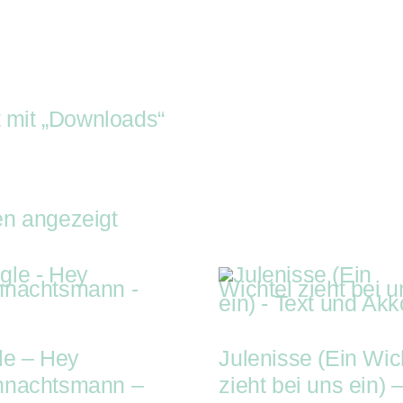
appel-Shop
Youtube
Kisten-Blog
Veranstalt
tritte
Buchung
Rappel-Shop
Yout
en-Blog
Veranstalter-Kit
Geschenke-K
t mit „Downloads“
en angezeigt
le – Hey
Julenisse (Ein Wic
hnachtsmann –
zieht bei uns ein) 