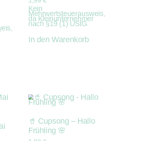
1,99
€
Kein
Mehrwertsteuerausweis,
da Kleinunternehmer
nach §19 (1) UStG.
eis,
r
In den Warenkorb
🥤 Cupsong – Hallo
ai
Frühling 🌸