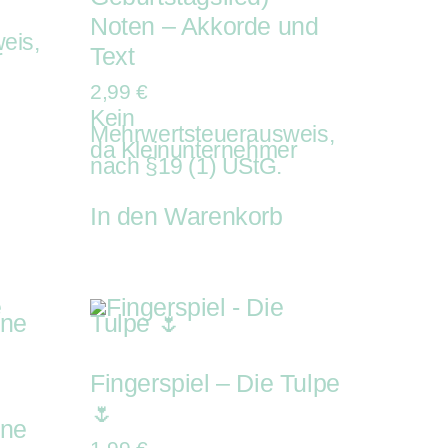
Noten – Akkorde und
eis,
Text
r
2,99
€
Kein
Mehrwertsteuerausweis,
da Kleinunternehmer
nach §19 (1) UStG.
In den Warenkorb
Fingerspiel – Die Tulpe
🌷
ene