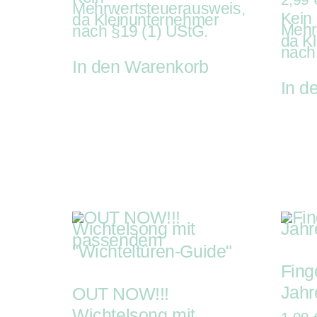
Mehrwertsteuerausweis,
Kein
da Kleinunternehmer
Mehr
nach §19 (1) UStG.
da K
nach
In den Warenkorb
In d
Fing
Jahr
OUT NOW!!!
Wichtelsong mit