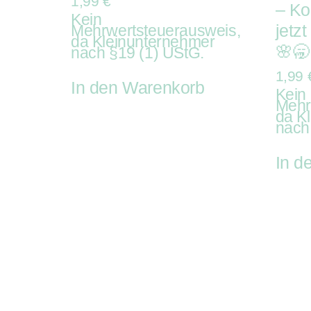
1,99
€
– Ko
Kein
jetz
Mehrwertsteuerausweis,
da Kleinunternehmer
🌸🥱
nach §19 (1) UStG.
1,99
In den Warenkorb
Kein
Mehr
da K
nach
In d