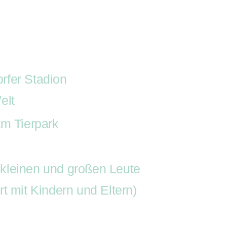
appel-Shop
Youtube
Kisten-Blog
Veranstalt
tritte
Buchung
Rappel-Shop
Yout
en-Blog
Veranstalter-Kit
Geschenke-K
rfer Stadion
elt
am Tierpark
kleinen und großen Leute
t mit Kindern und Eltern)